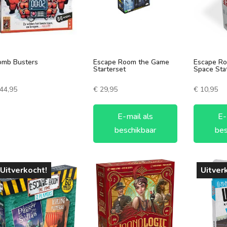
Speelduur
Aantal spelers
omb Busters
Escape Room the Game
Escape R
Starterset
Space Sta
0-30 minuten
1 speler
44,95
€
29,95
€
10,95
30-60 minuten
2 spelers
60-90 minuten
7 +
E-mail als
E-
beschikbaar
bes
90-120 minuten
3 spelers
120+ minuten
4 spelers
5 spelers
Uitverkocht!
Uitver
6 spelers