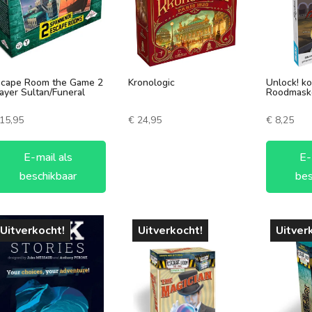
scape Room the Game 2
Kronologic
Unlock! ko
ayer Sultan/Funeral
Roodmask
15,95
€
24,95
€
8,25
E-mail als
E-
beschikbaar
bes
Uitverkocht!
Uitverkocht!
Uitver