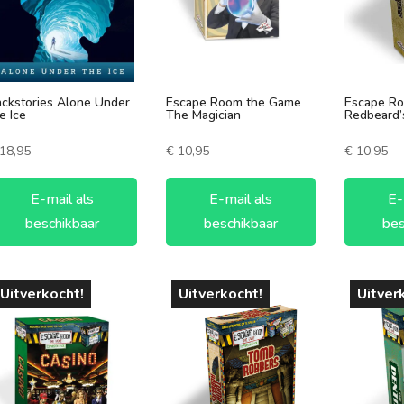
ckstories Alone Under
Escape Room the Game
Escape R
e Ice
The Magician
Redbeard’
18,95
€
10,95
€
10,95
E-mail als
E-mail als
E-
beschikbaar
beschikbaar
bes
Uitverkocht!
Uitverkocht!
Uitver