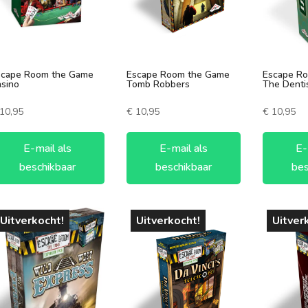
scape Room the Game
Escape Room the Game
Escape R
sino
Tomb Robbers
The Denti
10,95
€
10,95
€
10,95
E-mail als
E-mail als
E-
beschikbaar
beschikbaar
bes
Uitverkocht!
Uitverkocht!
Uitver