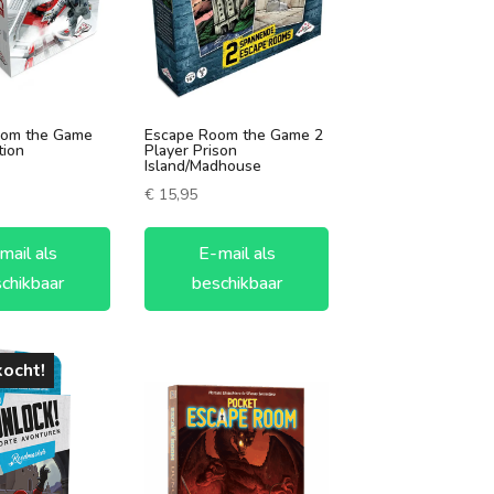
vanaf 10 jaar
vanaf 12 jaar
vanaf 14 jaar
oom the Game
Escape Room the Game 2
tion
Player Prison
Island/Madhouse
vanaf 16 jaar
€
15,95
vanaf 18 jaar
mail als
E-mail als
chikbaar
beschikbaar
kocht!