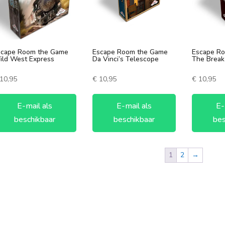
scape Room the Game
Escape Room the Game
Escape R
ild West Express
Da Vinci’s Telescope
The Break
10,95
€
10,95
€
10,95
E-mail als
E-mail als
E-
beschikbaar
beschikbaar
bes
1
2
→