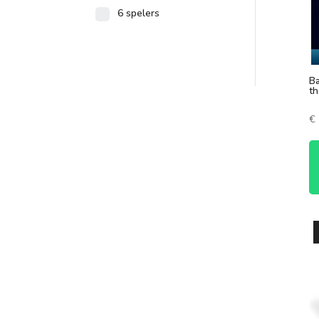
6 spelers
Ba
th
€