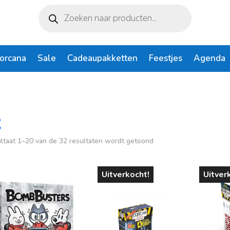
Producten
zoeken
Lorcana
Sale
Cadeaupakketten
Feestjes
Agenda
Gesorteerd
ltaat 1–20 van de 32 resultaten wordt getoond
rijs
Op voorraad
op
populariteit
€ 8
€ 45
Uitverkocht!
Uitver
8
17
27
36
45