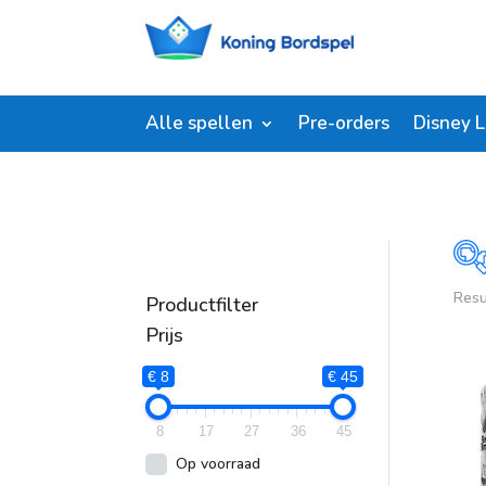
Alle spellen
Pre-orders
Disney 
Resu
Productfilter
P
Prijs
€ 8
€ 45
8
17
27
36
45
Op voorraad