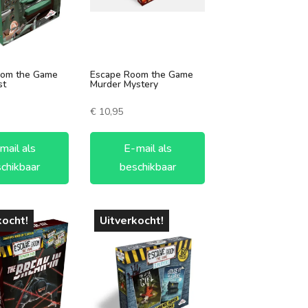
oom the Game
Escape Room the Game
st
Murder Mystery
€
10,95
mail als
E-mail als
chikbaar
beschikbaar
kocht!
Uitverkocht!