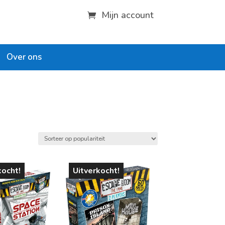
Mijn account
Over ons
leeftijd
vanaf 1 jaar
kocht!
Uitverkocht!
vanaf 4 jaar
vanaf 6 jaar
vanaf 8 jaar