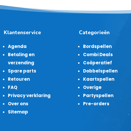
Klantenservice
Categorieën
Agenda
Bordspellen
Betaling en
Combi Deals
verzending
Coöperatief
Spare parts
Dobbelspellen
Retouren
Kaartspellen
FAQ
Overige
Privacy verklaring
Partyspellen
Over ons
Pre-orders
Sitemap