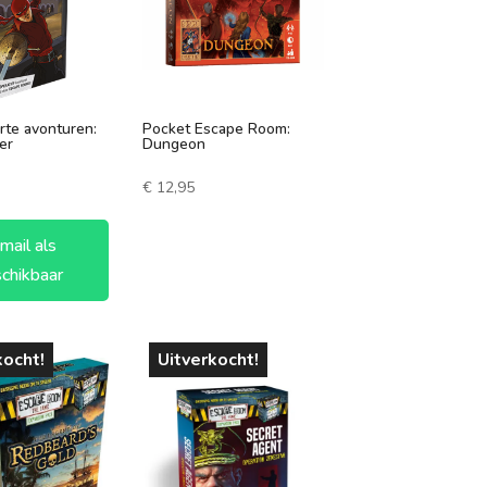
rte avonturen:
Pocket Escape Room:
er
Dungeon
€
12,95
mail als
chikbaar
kocht!
Uitverkocht!