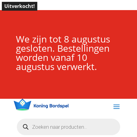
Uitverkocht!
We zijn tot 8 augustus
gesloten. Bestellingen
worden vanaf 10
augustus verwerkt.
Producten
zoeken