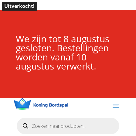
Uitverkocht!
We zijn tot 8 augustus
gesloten. Bestellingen
worden vanaf 10
augustus verwerkt.
Producten
zoeken