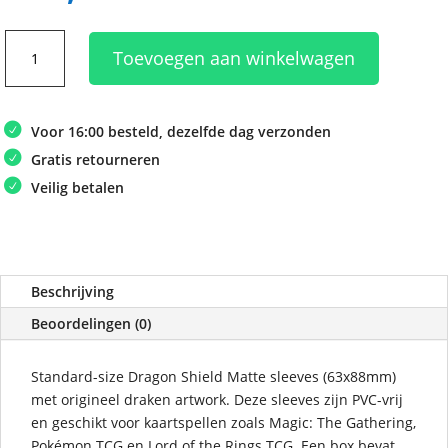
Dragon
Toevoegen aan winkelwagen
Shield
Matte
Clear
Voor 16:00 besteld, dezelfde dag verzonden
Sleeves
(100)
Gratis retourneren
aantal
Veilig betalen
Beschrijving
Beoordelingen (0)
Standard-size Dragon Shield Matte sleeves (63x88mm)
met origineel draken artwork. Deze sleeves zijn PVC-vrij
en geschikt voor kaartspellen zoals Magic: The Gathering,
Pokémon TCG en Lord of the Rings TCG. Een box bevat