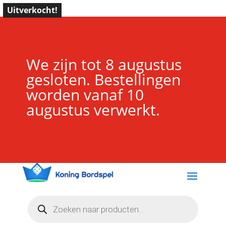
Uitverkocht!
We zijn tot 8 augustus
gesloten. Bestellingen
worden vanaf 10
augustus verwerkt.
Producten
zoeken