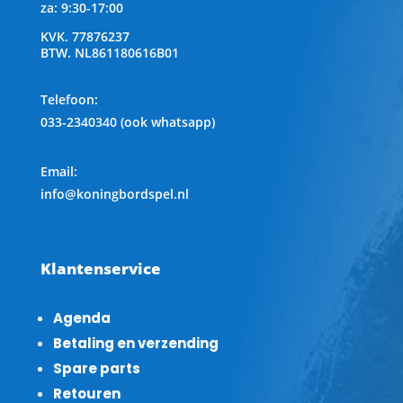
za: 9:30-17:00
KVK.
77876237
BTW.
NL861180616B01
Telefoon
:
033-2340340 (ook whatsapp)
Email:
info@koningbordspel.nl
Klantenservice
Agenda
Betaling en verzending
Spare parts
Retouren