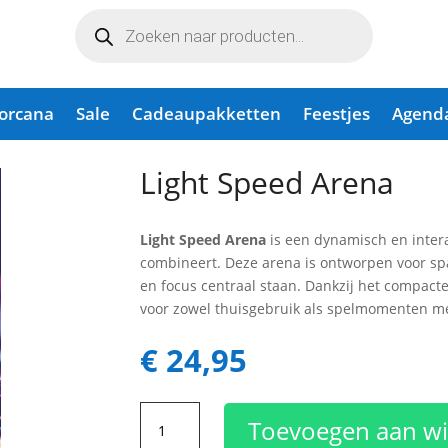
Producten
zoeken
Lorcana
Sale
Cadeaupakketten
Feestjes
Agend
Light Speed Arena
Light Speed Arena
is een dynamisch en interac
combineert. Deze arena is ontworpen voor s
en focus centraal staan. Dankzij het compacte
voor zowel thuisgebruik als spelmomenten met
€
24,95
Light
Toevoegen aan w
Speed