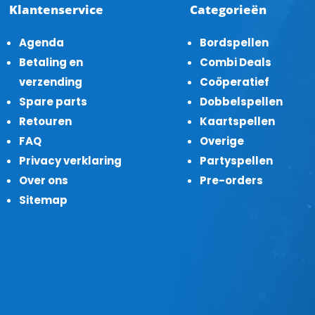
Klantenservice
Categorieën
Agenda
Bordspellen
Betaling en
Combi Deals
verzending
Coöperatief
Spare parts
Dobbelspellen
Retouren
Kaartspellen
FAQ
Overige
Privacy verklaring
Partyspellen
Over ons
Pre-orders
Sitemap