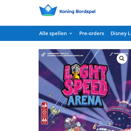
Alle spellen
Pre-orders
Disney 
Start
/
Shop
/
Partyspellen
/ Light Speed Arena