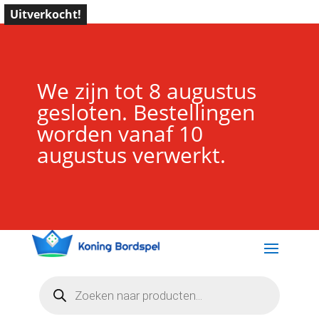
Uitverkocht!
We zijn tot 8 augustus
gesloten. Bestellingen
worden vanaf 10
augustus verwerkt.
Producten
zoeken