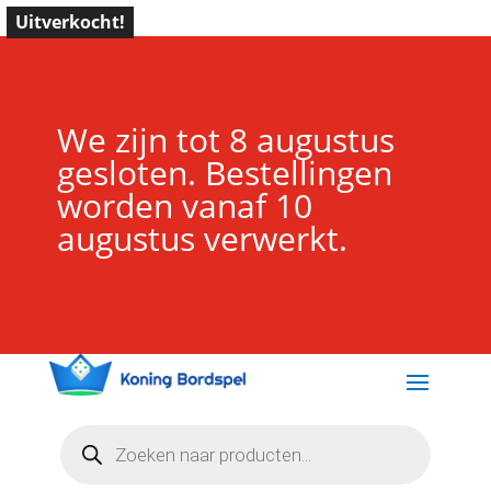
Uitverkocht!
We zijn tot 8 augustus
gesloten. Bestellingen
worden vanaf 10
augustus verwerkt.
Producten
zoeken