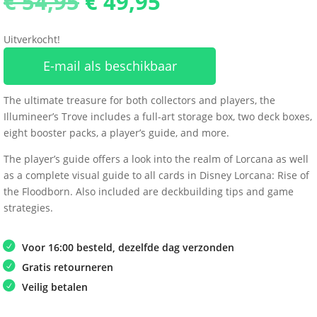
Oorspronkelijke
Huidige
€
54,95
€
49,95
prijs
prijs
was:
is:
Uitverkocht!
€ 54,95.
€ 49,95.
E-mail als beschikbaar
The ultimate treasure for both collectors and players, the
Illumineer’s Trove includes a full-art storage box, two deck boxes,
eight booster packs, a player’s guide, and more.
The player’s guide offers a look into the realm of Lorcana as well
as a complete visual guide to all cards in Disney Lorcana: Rise of
the Floodborn. Also included are deckbuilding tips and game
strategies.
Voor 16:00 besteld, dezelfde dag verzonden
Gratis retourneren
Veilig betalen