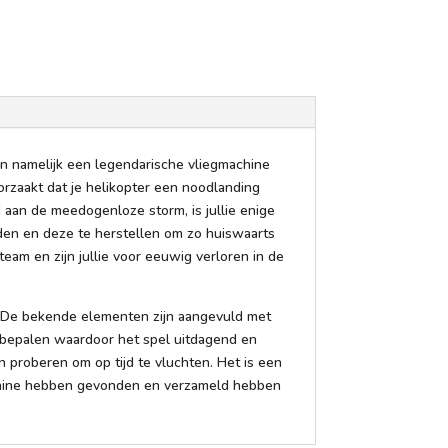
en namelijk een legendarische vliegmachine
rzaakt dat je helikopter een noodlanding
 aan de meedogenloze storm, is jullie enige
nden en deze te herstellen om zo huiswaarts
 team en zijn jullie voor eeuwig verloren in de
e. De bekende elementen zijn aangevuld met
d bepalen waardoor het spel uitdagend en
 proberen om op tijd te vluchten. Het is een
gmachine hebben gevonden en verzameld hebben