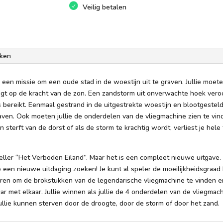
Veilig betalen
ken
een missie om een oude stad in de woestijn uit te graven. Jullie moet
egt op de kracht van de zon. Een zandstorm uit onverwachte hoek veroo
 bereikt. Eenmaal gestrand in de uitgestrekte woestijn en blootgesteld
raven. Ook moeten jullie de onderdelen van de vliegmachine zien te vi
 sterft van de dorst of als de storm te krachtig wordt, verliest je hele
eller “Het Verboden Eiland”. Maar het is een compleet nieuwe uitgav
 een nieuwe uitdaging zoeken! Je kunt al speler de moeilijkheidsgraa
eren om de brokstukken van de legendarische vliegmachine te vinden en
maar met elkaar. Jullie winnen als jullie de 4 onderdelen van de vlie
jullie kunnen sterven door de droogte, door de storm of door het zand.