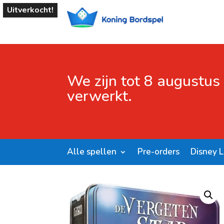
Uitverkocht!
We zijn tot 8 augustus
verwerkt.
Alle spellen
Pre-orders
Disney 
Start
/
Shop
/
Bordspellen
/ De Vergeten Stad – B