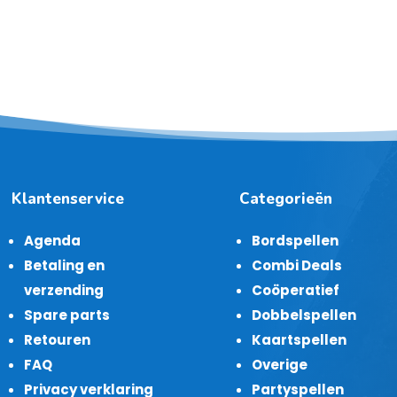
Klantenservice
Categorieën
Agenda
Bordspellen
Betaling en
Combi Deals
verzending
Coöperatief
Spare parts
Dobbelspellen
Retouren
Kaartspellen
FAQ
Overige
Privacy verklaring
Partyspellen