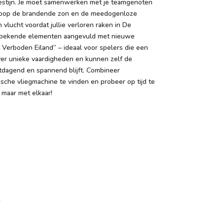
woestijn. Je moet samenwerken met je teamgenoten
e hoop de brandende zon en de meedogenloze
vlucht voordat jullie verloren raken in De
: bekende elementen aangevuld met nieuwe
Verboden Eiland” – ideaal voor spelers die een
er unieke vaardigheden en kunnen zelf de
itdagend en spannend blijft. Combineer
che vliegmachine te vinden en probeer op tijd te
 maar met elkaar!
n