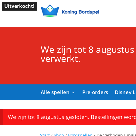
Uitverkocht!
We zijn tot 8 augustus
verwerkt.
Alle spellen
Pre-orders
Disney 
We zijn tot 8 augustus gesloten. Bestellingen wor
Start
/
Shop
/
Bordspellen
/ De Verboden Jungl