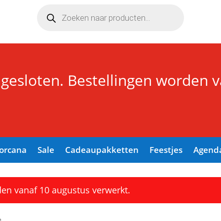
Producten
zoeken
 gesloten. Bestellingen worden 
Lorcana
Sale
Cadeaupakketten
Feestjes
Agend
den vanaf 10 augustus verwerkt.
e