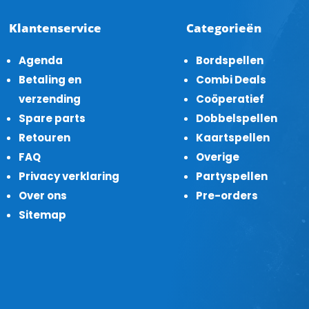
Klantenservice
Categorieën
Agenda
Bordspellen
Betaling en
Combi Deals
verzending
Coöperatief
Spare parts
Dobbelspellen
Retouren
Kaartspellen
FAQ
Overige
Privacy verklaring
Partyspellen
Over ons
Pre-orders
Sitemap