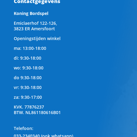
Contactgegevens
Koning Bordspel
Emiclaerhof 122-126,
3823 ER Amersfoort
Openingstijden winkel
ma: 13:00-18:00
di: 9:30-18:00
wo: 9:30-18:00
do 9:30-18:00
vr: 9:30-18:00
za: 9:30-17:00
KVK.
77876237
BTW.
NL861180616B01
Telefoon
:
033-2340340 (ook whatsapp)