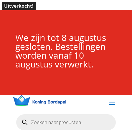
Uitverkocht!
We zijn tot 8 augustus
gesloten. Bestellingen
worden vanaf 10
augustus verwerkt.
Producten
zoeken