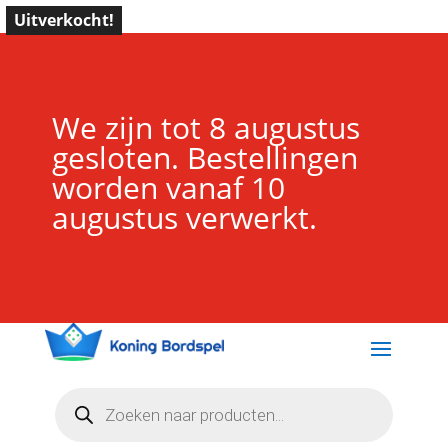
Uitverkocht!
We zijn tot 8 augustus
gesloten. Bestellingen
worden vanaf 10
augustus verwerkt.
Producten
zoeken