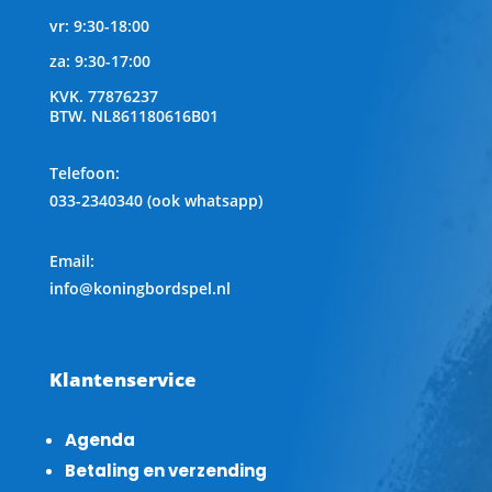
vr: 9:30-18:00
za: 9:30-17:00
KVK.
77876237
BTW.
NL861180616B01
Telefoon
:
033-2340340 (ook whatsapp)
Email:
info@koningbordspel.nl
Klantenservice
Agenda
Betaling en verzending