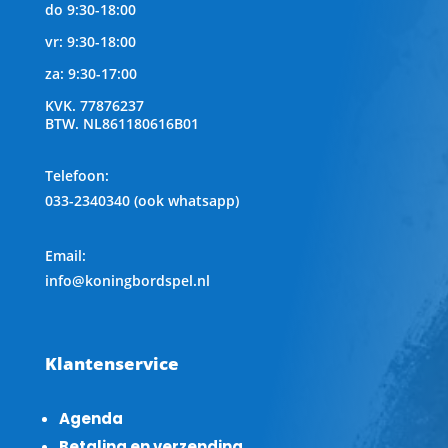
do 9:30-18:00
vr: 9:30-18:00
za: 9:30-17:00
KVK.
77876237
BTW.
NL861180616B01
Telefoon
:
033-2340340 (ook whatsapp)
Email:
info@koningbordspel.nl
Klantenservice
Agenda
Betaling en verzending