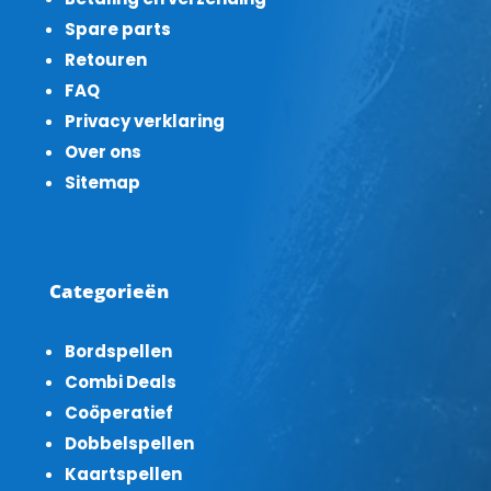
Spare parts
Retouren
FAQ
Privacy verklaring
Over ons
Sitemap
Categorieën
Bordspellen
Combi Deals
Coöperatief
Dobbelspellen
Kaartspellen