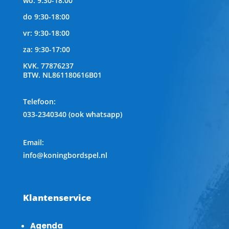
wo: 9:30-18:00
do 9:30-18:00
vr: 9:30-18:00
za: 9:30-17:00
KVK.
77876237
BTW.
NL861180616B01
Telefoon
:
033-2340340 (ook whatsapp)
Email:
info@koningbordspel.nl
Klantenservice
Agenda