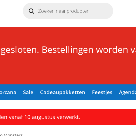
Producten
zoeken
 gesloten. Bestellingen worden 
Lorcana
Sale
Cadeaupakketten
Feestjes
Agend
den vanaf 10 augustus verwerkt.
to Monsters