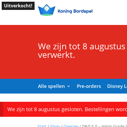
Uitverkocht!
We zijn tot 8 augustus
verwerkt.
Alle spellen
Pre-orders
Disney 
We zijn tot 8 augustus gesloten. Bestellingen wor
Start
/
Shop
/
Overige
/ D&D 5.0 – Volo’s Guide 