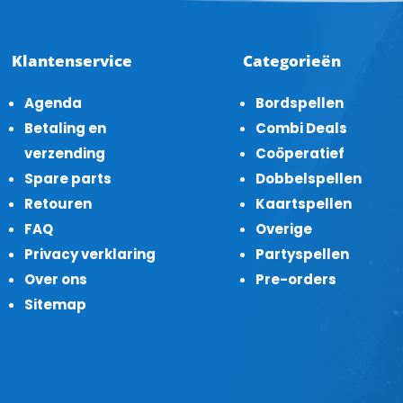
Klantenservice
Categorieën
Agenda
Bordspellen
Betaling en
Combi Deals
verzending
Coöperatief
Spare parts
Dobbelspellen
Retouren
Kaartspellen
FAQ
Overige
Privacy verklaring
Partyspellen
Over ons
Pre-orders
Sitemap