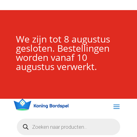
We zijn tot 8 augustus
gesloten. Bestellingen
worden vanaf 10
augustus verwerkt.
Producten
zoeken