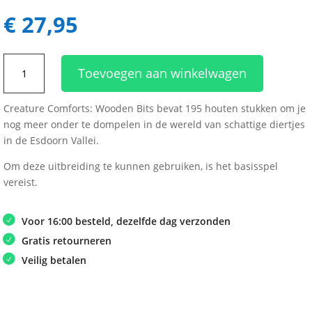
€
27,95
Creature
Toevoegen aan winkelwagen
Comforts
Wooden
Creature Comforts: Wooden Bits bevat 195 houten stukken om je
bits
nog meer onder te dompelen in de wereld van schattige diertjes
aantal
in de Esdoorn Vallei.
Om deze uitbreiding te kunnen gebruiken, is het basisspel
vereist.
Voor 16:00 besteld, dezelfde dag verzonden
Gratis retourneren
Veilig betalen