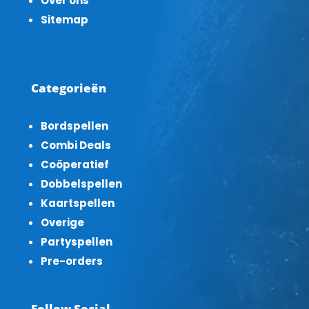
Over ons
Sitemap
Categorieën
Bordspellen
Combi Deals
Coöperatief
Dobbelspellen
Kaartspellen
Overige
Partyspellen
Pre-orders
Follow Social