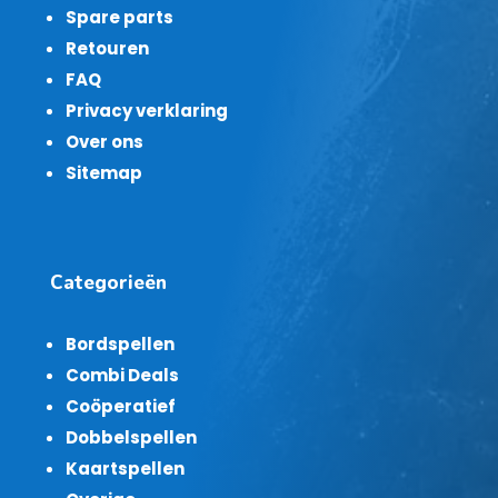
Spare parts
Retouren
FAQ
Privacy verklaring
Over ons
Sitemap
Categorieën
Bordspellen
Combi Deals
Coöperatief
Dobbelspellen
Kaartspellen