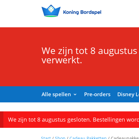
We zijn tot 8 augustus
verwerkt.
Alle spellen
Pre-orders
Disney 
We zijn tot 8 augustus gesloten. Bestellingen wor
Start
/
Shop
/
Cadeau Pakketten
/ Cadeaupakke