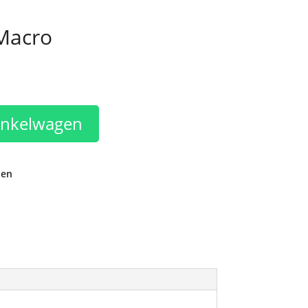
Macro
inkelwagen
den