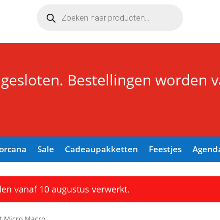
Producten
zoeken
 gesloten. Bestellingen worden 
Lorcana
Sale
Cadeaupakketten
Feestjes
Agend
den vanaf 10 augustus verwerkt.
t Micro Macro