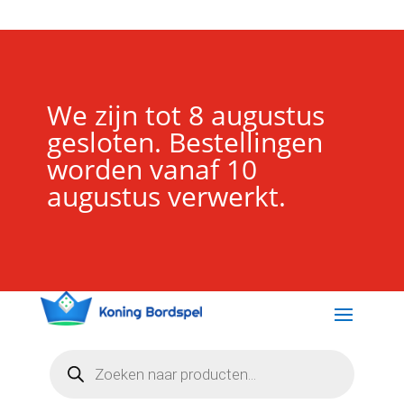
We zijn tot 8 augustus
gesloten. Bestellingen
worden vanaf 10
augustus verwerkt.
Producten
zoeken