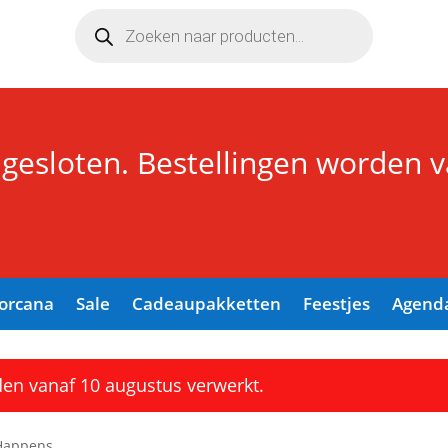
Producten
zoeken
 gesloten. Bestellingen worden 
Lorcana
Sale
Cadeaupakketten
Feestjes
Agend
den vanaf 10 augustus verwerkt.
 Happens