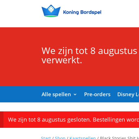
We zijn tot 8 augustus
verwerkt.
Alle spellen
Pre-orders
Disney 
We zijn tot 8 augustus gesloten. Bestellingen wor
Start
/
Shop
/
Kaartspellen
/ Black Stories Shit