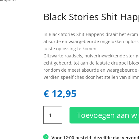
Black Stories Shit Ha
In Black Stories Shit Happens draait het erom
absurde en waargebeurde ongelukken oploss
juiste oplossing te komen.
Gitzwarte raadsels, huivering­wekkende sterfge
echt gebeurd, tot aan de laatste druppel bloe
rondom de meest absurde en waar­gebeurde on
Verdien speelfiches door het stellen van slim
€
12,95
Black
Toevoegen aan w
Stories
Shit
Happens
Voor 12:00 besteld, dezelfde dag verzon
aantal