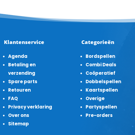
Klantenservice
Categorieën
Agenda
Bordspellen
Betaling en
Combi Deals
verzending
Coöperatief
Spare parts
Dobbelspellen
Retouren
Kaartspellen
FAQ
Overige
Privacy verklaring
Partyspellen
Over ons
Pre-orders
Sitemap