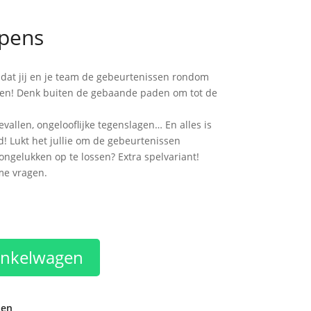
ppens
 dat jij en je team de gebeurtenissen rondom
en! Denk buiten de gebaande paden om tot de
vallen, onge­looflijke tegenslagen… En alles is
d! Lukt het jullie om de gebeurtenissen
gelukken op te lossen? Extra spelvariant!
me vragen.
inkelwagen
den