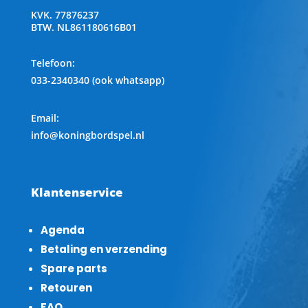
KVK.
77876237
BTW.
NL861180616B01
Telefoon
:
033-2340340 (ook whatsapp)
Email:
info@koningbordspel.nl
Klantenservice
Agenda
Betaling en verzending
Spare parts
Retouren
FAQ