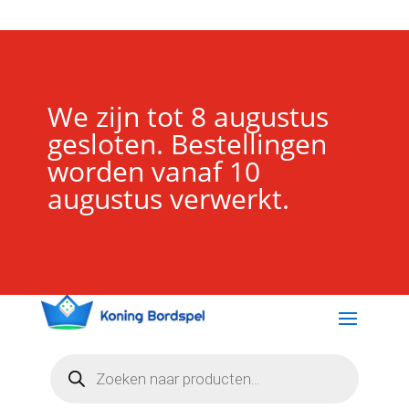
We zijn tot 8 augustus
gesloten. Bestellingen
worden vanaf 10
augustus verwerkt.
Producten
zoeken