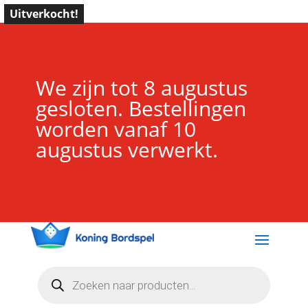
Uitverkocht!
We zijn tot 8 augustus
gesloten. Bestellingen
worden vanaf 10
augustus verwerkt.
Producten
zoeken