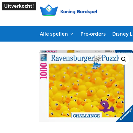
Uitverkocht!
Alle spellen
Pre-orders
Disney 
Start
/
Shop
/
Puzzel
/ Badeendjes Challenge 10