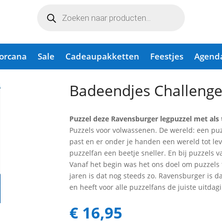
Producten
zoeken
Lorcana
Sale
Cadeaupakketten
Feestjes
Agend
00 stuks
Badeendjes Challenge
Puzzel deze Ravensburger legpuzzel met als
Puzzels voor volwassenen. De wereld: een puz
past en er onder je handen een wereld tot le
puzzelfan een beetje sneller. En bij puzzels v
Vanaf het begin was het ons doel om puzzels 
jaren is dat nog steeds zo. Ravensburger is da
en heeft voor alle puzzelfans de juiste uitda
€
16,95