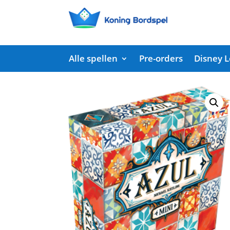
Alle spellen
Pre-orders
Disney 
Start
/
Shop
/
Bordspellen
/ Azul – mini