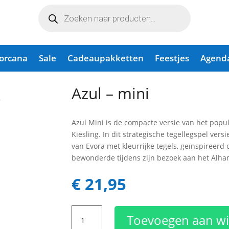
Producten
zoeken
Lorcana
Sale
Cadeaupakketten
Feestjes
Agend
Azul – mini
Azul Mini is de compacte versie van het popu
Kiesling. In dit strategische tegellegspel vers
van Evora met kleurrijke tegels, geïnspireerd
bewonderde tijdens zijn bezoek aan het Alham
€
21,95
Azul
Toevoegen aan w
-