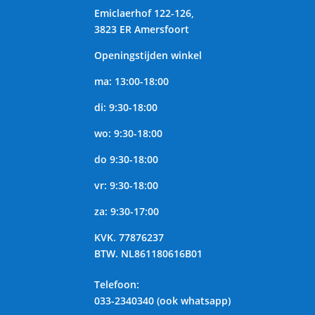
Emiclaerhof 122-126,
3823 ER Amersfoort
Openingstijden winkel
ma: 13:00-18:00
di: 9:30-18:00
wo: 9:30-18:00
do 9:30-18:00
vr: 9:30-18:00
za: 9:30-17:00
KVK.
77876237
BTW.
NL861180616B01
Telefoon
:
033-2340340 (ook whatsapp)