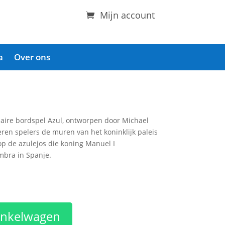
Mijn account
a
Over ons
laire bordspel Azul, ontworpen door Michael
ieren spelers de muren van het koninklijk paleis
 op de azulejos die koning Manuel I
bra in Spanje.​
inkelwagen