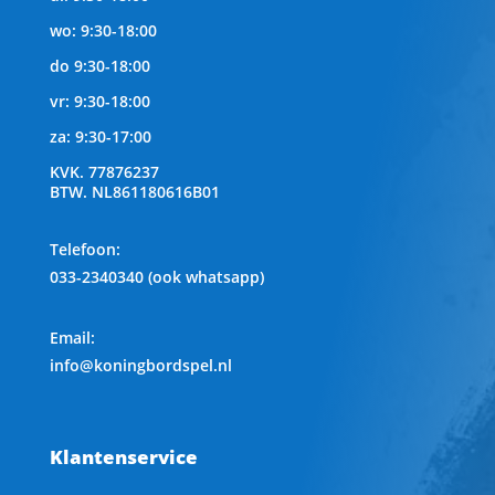
wo: 9:30-18:00
do 9:30-18:00
vr: 9:30-18:00
za: 9:30-17:00
KVK.
77876237
BTW.
NL861180616B01
Telefoon
:
033-2340340 (ook whatsapp)
Email:
info@koningbordspel.nl
Klantenservice