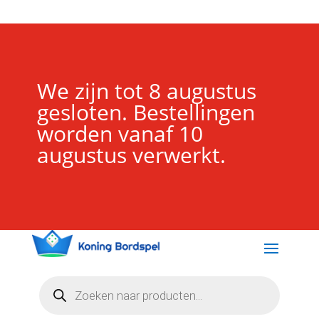
We zijn tot 8 augustus
gesloten. Bestellingen
worden vanaf 10
augustus verwerkt.
Producten
zoeken