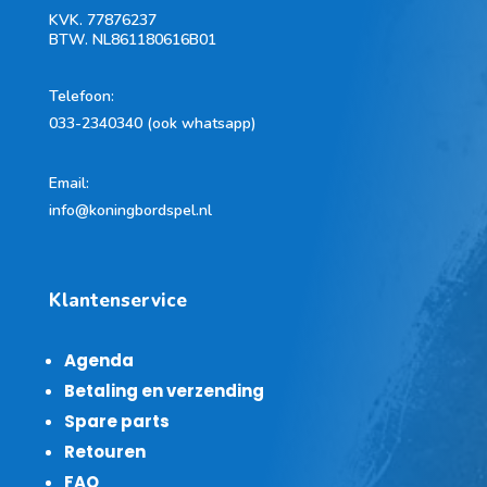
KVK.
77876237
BTW.
NL861180616B01
Telefoon
:
033-2340340 (ook whatsapp)
Email:
info@koningbordspel.nl
Klantenservice
Agenda
Betaling en verzending
Spare parts
Retouren
FAQ