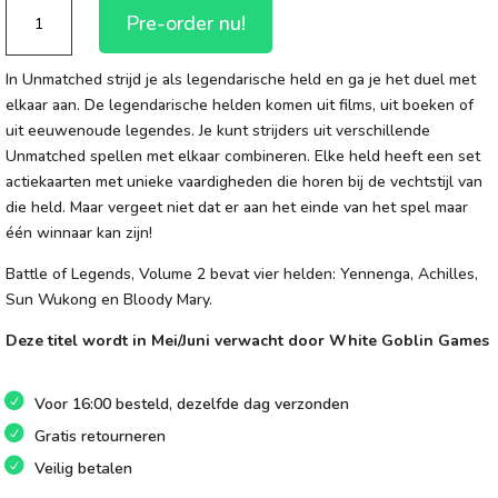
Unmatched:
Pre-order nu!
Gevecht
der
In Unmatched strijd je als legendarische held en ga je het duel met
Legendes
elkaar aan. De legendarische helden komen uit films, uit boeken of
2
uit eeuwenoude legendes. Je kunt strijders uit verschillende
aantal
Unmatched spellen met elkaar combineren. Elke held heeft een set
actiekaarten met unieke vaardigheden die horen bij de vechtstijl van
die held. Maar vergeet niet dat er aan het einde van het spel maar
één winnaar kan zijn!
Battle of Legends, Volume 2 bevat vier helden: Yennenga, Achilles,
Sun Wukong en Bloody Mary.
Deze titel wordt in Mei/Juni verwacht door White Goblin Games
Voor 16:00 besteld, dezelfde dag verzonden
Gratis retourneren
Veilig betalen