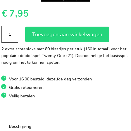
€
7,95
Twenty
Toevoegen aan winkelwagen
One
(21):
2 extra scorebloks met 80 blaadjes per stuk (160 in totaal) voor het
bloks
populaire dobbelspel Twenty One (21). Daarom heb je het basisspel
aantal
nodig om het te kunnen spelen.
Voor 16:00 besteld, dezelfde dag verzonden
Gratis retourneren
Veilig betalen
Beschrijving