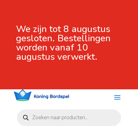
We zijn tot 8 augustus
gesloten. Bestellingen
worden vanaf 10
augustus verwerkt.
Producten
zoeken