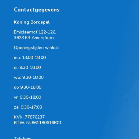
Contactgegevens
Koning Bordspel
Emiclaerhof 122-126,
3823 ER Amersfoort
Openingstijden winkel
ma: 13:00-18:00
di: 9:30-18:00
wo: 9:30-18:00
do 9:30-18:00
vr: 9:30-18:00
za: 9:30-17:00
KVK.
77876237
BTW.
NL861180616B01
Telefoon
: