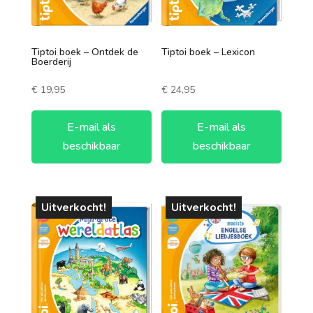
Tiptoi boek – Ontdek de
Tiptoi boek – Lexicon
Boerderij
€
19,95
€
24,95
E-mail als
E-mail als
beschikbaar
beschikbaar
Uitverkocht!
Uitverkocht!