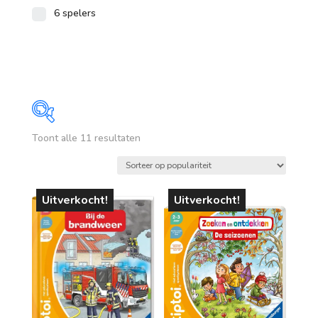
6 spelers
Gesorteerd
Toont alle 11 resultaten
Prijs
op
populariteit
€ 17
€ 25
Uitverkocht!
Uitverkocht!
17
19
21
23
25
Op voorraad
leeftijd
vanaf 1 jaar
vanaf 4 jaar