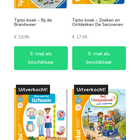
vanaf 6 jaar
Tiptoi boek – Bij de
Tiptoi boek – Zoeken en
vanaf 8 jaar
Brandweer
Ontdekken De Seizoenen
vanaf 10 jaar
€
19,95
€
17,95
vanaf 12 jaar
Speelduur
E-mail als
E-mail als
vanaf 14 jaar
beschikbaar
beschikbaar
0-30 minuten
vanaf 16 jaar
30-60 minuten
vanaf 18 jaar
Uitverkocht!
Uitverkocht!
60-90 minuten
90-120 minuten
120+ minuten
Aantal spelers