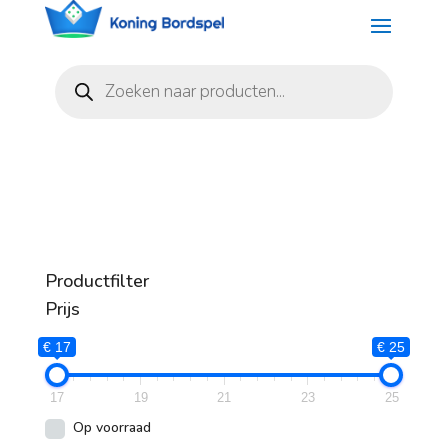
Producten
zoeken
Productfilter
Prijs
€ 17
€ 25
17
19
21
23
25
Op voorraad