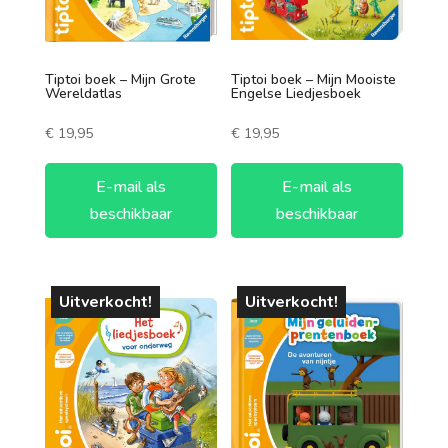
Tiptoi boek – Mijn Grote
Tiptoi boek – Mijn Mooiste
Wereldatlas
Engelse Liedjesboek
€
19,95
€
19,95
E-mail als
E-mail als
beschikbaar
beschikbaar
Uitverkocht!
Uitverkocht!