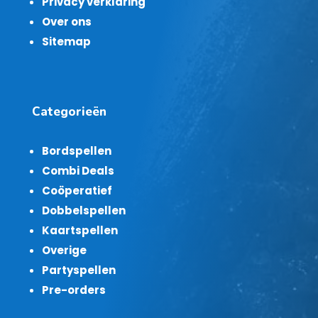
Privacy verklaring
Over ons
Sitemap
Categorieën
Bordspellen
Combi Deals
Coöperatief
Dobbelspellen
Kaartspellen
Overige
Partyspellen
Pre-orders