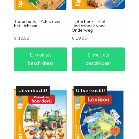
1 speler
2 spelers
Tiptoi boek – Alles over
Tiptoi boek – Het
het Lichaam
Liedjesboek voor
Onderweg
7 +
€
19,95
€
19,95
3 spelers
E-mail als
E-mail als
4 spelers
beschikbaar
beschikbaar
5 spelers
6 spelers
Uitverkocht!
Uitverkocht!