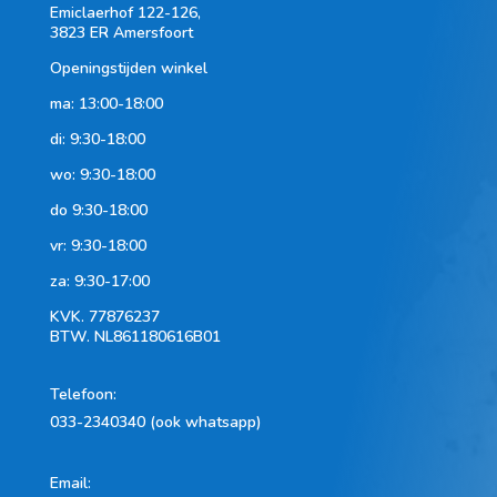
Emiclaerhof 122-126,
3823 ER Amersfoort
Openingstijden winkel
ma: 13:00-18:00
di: 9:30-18:00
wo: 9:30-18:00
do 9:30-18:00
vr: 9:30-18:00
za: 9:30-17:00
KVK.
77876237
BTW.
NL861180616B01
Telefoon
:
033-2340340 (ook whatsapp)
Email: