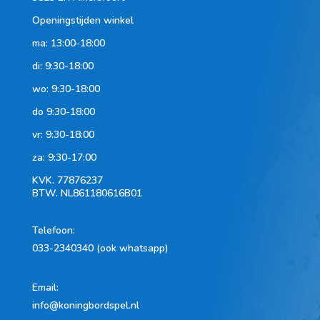
Openingstijden winkel
ma: 13:00-18:00
di: 9:30-18:00
wo: 9:30-18:00
do 9:30-18:00
vr: 9:30-18:00
za: 9:30-17:00
KVK.
77876237
BTW.
NL861180616B01
Telefoon
:
033-2340340 (ook whatsapp)
Email:
info@koningbordspel.nl