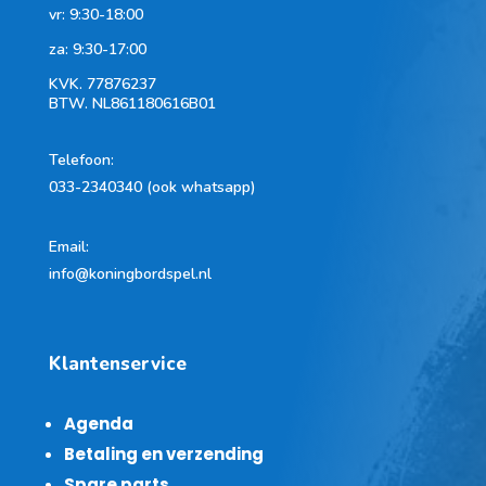
vr: 9:30-18:00
za: 9:30-17:00
KVK.
77876237
BTW.
NL861180616B01
Telefoon
:
033-2340340 (ook whatsapp)
Email:
info@koningbordspel.nl
Klantenservice
Agenda
Betaling en verzending
Spare parts