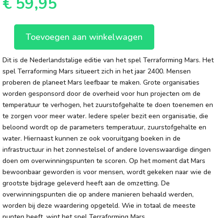
€
59,95
Toevoegen aan winkelwagen
Terraforming
Mars
Dit is de Nederlandstalige editie van het spel Terraforming Mars. Het
NL
spel Terraforming Mars situeert zich in het jaar 2400. Mensen
aantal
proberen de planeet Mars leefbaar te maken. Grote organisaties
worden gesponsord door de overheid voor hun projecten om de
temperatuur te verhogen, het zuurstofgehalte te doen toenemen en
te zorgen voor meer water. Iedere speler bezit een organisatie, die
beloond wordt op de parameters temperatuur, zuurstofgehalte en
water. Hiernaast kunnen ze ook vooruitgang boeken in de
infrastructuur in het zonnestelsel of andere lovenswaardige dingen
doen om overwinningspunten te scoren. Op het moment dat Mars
bewoonbaar geworden is voor mensen, wordt gekeken naar wie de
grootste bijdrage geleverd heeft aan de omzetting. De
overwinningspunten die op andere manieren behaald werden,
worden bij deze waardering opgeteld. Wie in totaal de meeste
punten heeft, wint het spel Terraforming Mars.