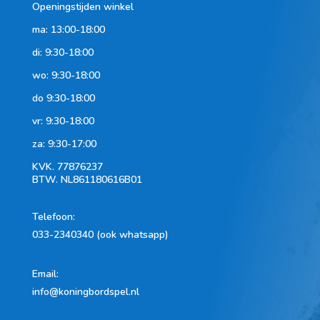
Openingstijden winkel
ma: 13:00-18:00
di: 9:30-18:00
wo: 9:30-18:00
do 9:30-18:00
vr: 9:30-18:00
za: 9:30-17:00
KVK.
77876237
BTW.
NL861180616B01
Telefoon
:
033-2340340 (ook whatsapp)
Email:
info@koningbordspel.nl