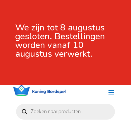
We zijn tot 8 augustus
gesloten. Bestellingen
worden vanaf 10
augustus verwerkt.
Producten
zoeken