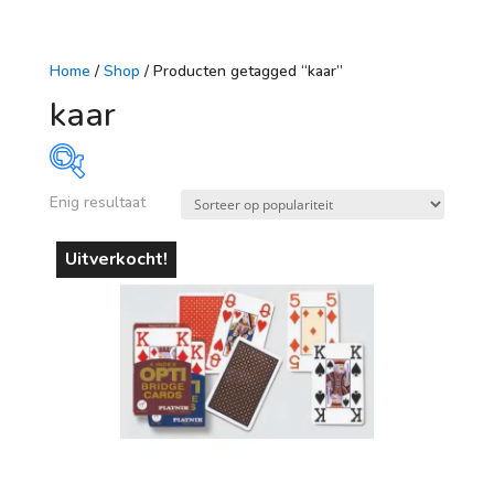
Home
/
Shop
/ Producten getagged “kaar”
kaar
Enig resultaat
Prijs
Uitverkocht!
€ 3
€ 4
3
3
4
4
4
Op voorraad
leeftijd
vanaf 1 jaar
vanaf 4 jaar