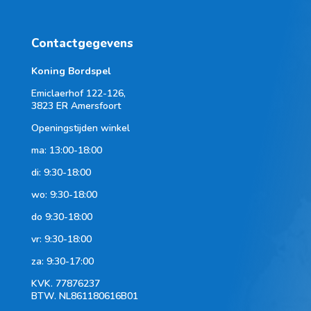
Contactgegevens
Koning Bordspel
Emiclaerhof 122-126,
3823 ER Amersfoort
Openingstijden winkel
ma: 13:00-18:00
di: 9:30-18:00
wo: 9:30-18:00
do 9:30-18:00
vr: 9:30-18:00
za: 9:30-17:00
KVK.
77876237
BTW.
NL861180616B01