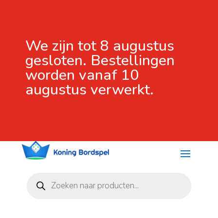
We zijn tot 8 augustus
gesloten. Bestellingen
worden vanaf 10
augustus verwerkt.
Producten
zoeken