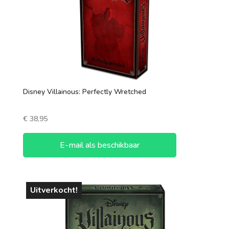
Disney Villainous: Perfectly Wretched
€
38,95
E-mail als beschikbaar
Uitverkocht!