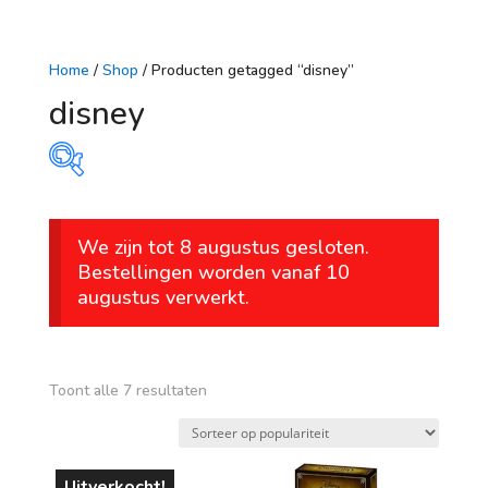
Home
/
Shop
/ Producten getagged “disney”
disney
Prijs
We zijn tot 8 augustus gesloten.
€ 34
€ 50
Bestellingen worden vanaf 10
augustus verwerkt.
34
38
42
46
50
Op voorraad
leeftijd
Gesorteerd
Toont alle 7 resultaten
op
vanaf 1 jaar
populariteit
vanaf 4 jaar
Uitverkocht!