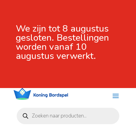
We zijn tot 8 augustus
gesloten. Bestellingen
worden vanaf 10
augustus verwerkt.
Producten
zoeken