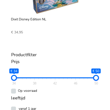
Dixit Disney Edition NL
€
34,95
Productfilter
Prijs
€ 34
€ 50
34
38
42
46
50
Op voorraad
leeftijd
vanaf 1 jaar