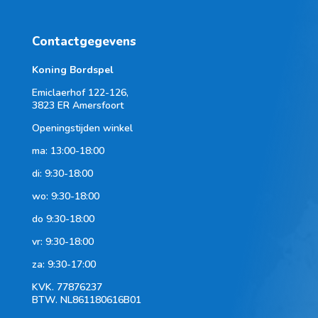
Contactgegevens
Koning Bordspel
Emiclaerhof 122-126,
3823 ER Amersfoort
Openingstijden winkel
ma: 13:00-18:00
di: 9:30-18:00
wo: 9:30-18:00
do 9:30-18:00
vr: 9:30-18:00
za: 9:30-17:00
KVK.
77876237
BTW.
NL861180616B01