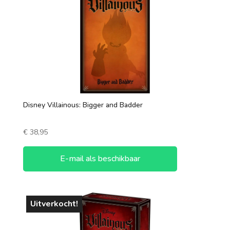
1 speler
2 spelers
7 +
3 spelers
4 spelers
5 spelers
Disney Villainous: Bigger and Badder
6 spelers
€
38,95
E-mail als beschikbaar
Uitverkocht!