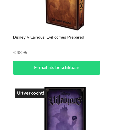
Disney Villainous: Evil comes Prepared
€
38,95
E-mail als beschikbaar
Uitverkocht!