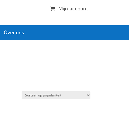
Mijn account
Over ons
leeftijd
vanaf 1 jaar
vanaf 4 jaar