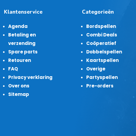
Klantenservice
Categorieën
Agenda
Bordspellen
Betaling en
Combi Deals
verzending
Coöperatief
Spare parts
Dobbelspellen
Retouren
Kaartspellen
FAQ
Overige
Privacy verklaring
Partyspellen
Over ons
Pre-orders
Sitemap