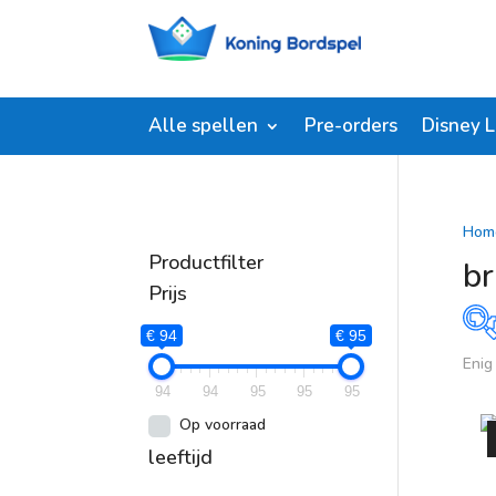
Alle spellen
Pre-orders
Disney 
Hom
Productfilter
br
Prijs
€ 94
€ 95
Enig
P
94
94
95
95
95
€
Op voorraad
leeftijd