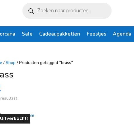
Producten
zoeken
Lorcana
Sale
Cadeaupakketten
Feestjes
Agenda
e
/
Shop
/ Producten getagged “brass”
ass
 resultaat
rijs
Op voorraad
 94
€ 95
Uitverkocht!
94
94
95
95
95