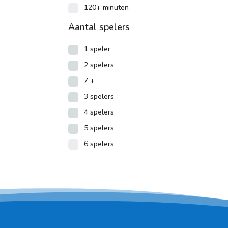
120+ minuten
Aantal spelers
1 speler
2 spelers
7 +
3 spelers
4 spelers
5 spelers
6 spelers