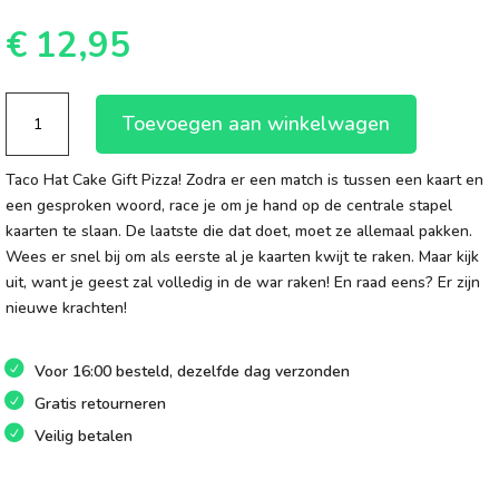
€
12,95
Taco
Toevoegen aan winkelwagen
Hat
Cake
Taco Hat Cake Gift Pizza! Zodra er een match is tussen een kaart en
Gift
een gesproken woord, race je om je hand op de centrale stapel
Pizza
kaarten te slaan. De laatste die dat doet, moet ze allemaal pakken.
aantal
Wees er snel bij om als eerste al je kaarten kwijt te raken. Maar kijk
uit, want je geest zal volledig in de war raken! En raad eens? Er zijn
nieuwe krachten!
Voor 16:00 besteld, dezelfde dag verzonden
Gratis retourneren
Veilig betalen