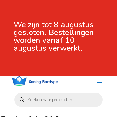
We zijn tot 8 augustus
gesloten. Bestellingen
worden vanaf 10
augustus verwerkt.
Producten
zoeken