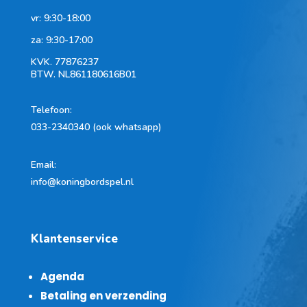
vr: 9:30-18:00
za: 9:30-17:00
KVK.
77876237
BTW.
NL861180616B01
Telefoon
:
033-2340340 (ook whatsapp)
Email:
info@koningbordspel.nl
Klantenservice
Agenda
Betaling en verzending