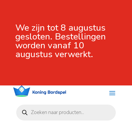
We zijn tot 8 augustus
gesloten. Bestellingen
worden vanaf 10
augustus verwerkt.
Producten
zoeken