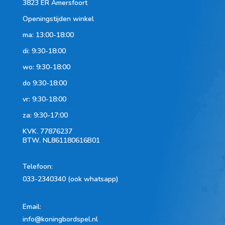
3823 ER Amersfoort
Openingstijden winkel
ma: 13:00-18:00
di: 9:30-18:00
wo: 9:30-18:00
do 9:30-18:00
vr: 9:30-18:00
za: 9:30-17:00
KVK.
77876237
BTW.
NL861180616B01
Telefoon
:
033-2340340 (ook whatsapp)
Email:
info@koningbordspel.nl