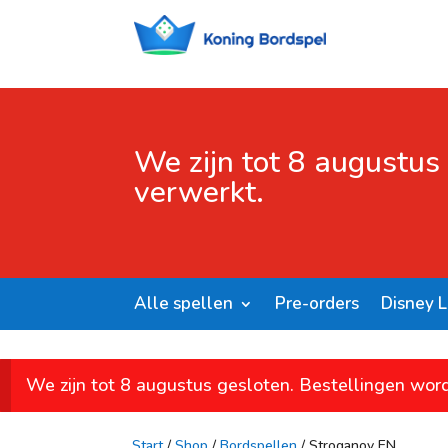
We zijn tot 8 augustus
verwerkt.
Alle spellen
Pre-orders
Disney 
We zijn tot 8 augustus gesloten. Bestellingen wor
Start
/
Shop
/
Bordspellen
/ Stroganov EN