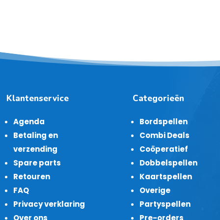
Klantenservice
Categorieën
Agenda
Bordspellen
Betaling en
Combi Deals
verzending
Coöperatief
Spare parts
Dobbelspellen
Retouren
Kaartspellen
FAQ
Overige
Privacy verklaring
Partyspellen
Over ons
Pre-orders