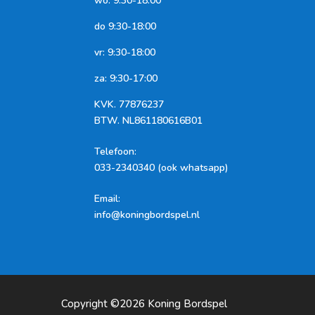
wo: 9:30-18:00
do 9:30-18:00
vr: 9:30-18:00
za: 9:30-17:00
KVK.
77876237
BTW.
NL861180616B01
Telefoon
:
033-2340340 (ook whatsapp)
Email:
info@koningbordspel.nl
Copyright ©2026
Koning Bordspel