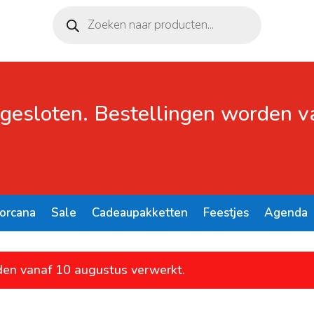
Producten
zoeken
 gesloten. Bestellingen worden 
Lorcana
Sale
Cadeaupakketten
Feestjes
Agenda
den vanaf 10 augustus verwerkt.