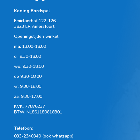
Koning Bordspel
Emiclaerhof 122-126,
3823 ER Amersfoort
Openingstijden winkel
ma: 13:00-18:00
di: 9:30-18:00
wo: 9:30-18:00
do 9:30-18:00
vr: 9:30-18:00
za: 9:30-17:00
KVK.
77876237
BTW.
NL861180616B01
Telefoon
:
033-2340340 (ook whatsapp)