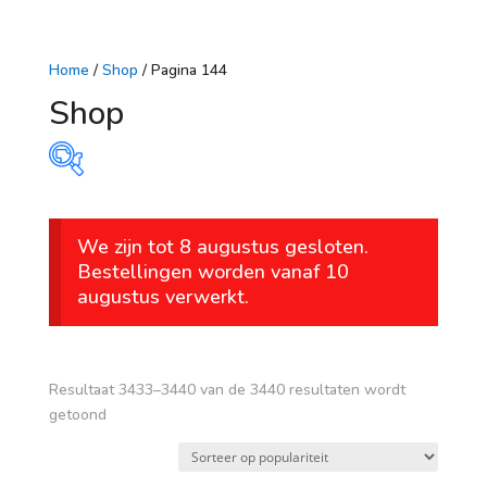
Home
/
Shop
/ Pagina 144
Shop
Prijs
We zijn tot 8 augustus gesloten.
€ 1
€ 426
Bestellingen worden vanaf 10
augustus verwerkt.
1
107
214
320
426
Op voorraad
leeftijd
Resultaat 3433–3440 van de 3440 resultaten wordt
Gesorteerd
getoond
vanaf 1 jaar
op
populariteit
vanaf 4 jaar