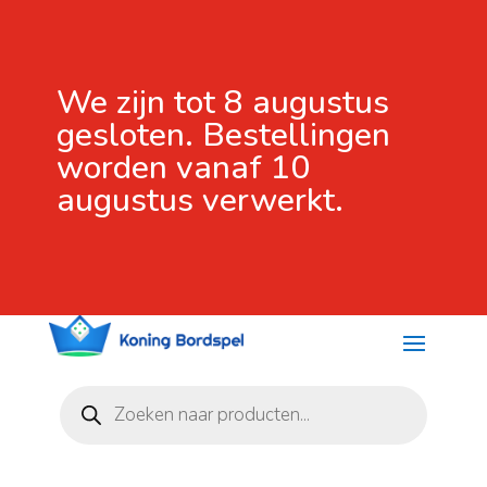
We zijn tot 8 augustus
gesloten. Bestellingen
worden vanaf 10
augustus verwerkt.
Producten
zoeken