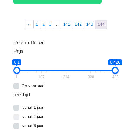
←
1
2
3
…
141
142
143
144
Productfilter
Prijs
€ 1
€ 426
1
107
214
320
426
Op voorraad
leeftijd
vanaf 1 jaar
vanaf 4 jaar
vanaf 6 jaar