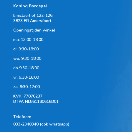
Koning Bordspel
Emiclaerhof 122-126,
3823 ER Amersfoort
Openingstijden winkel
ma: 13:00-18:00
di: 9:30-18:00
wo: 9:30-18:00
do 9:30-18:00
vr: 9:30-18:00
za: 9:30-17:00
KVK.
77876237
BTW.
NL861180616B01
Telefoon
:
033-2340340 (ook whatsapp)