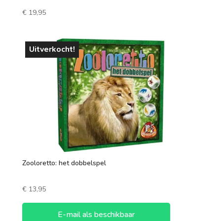
€
19,95
Uitverkocht!
Zooloretto: het dobbelspel
€
13,95
E-mail als beschikbaar