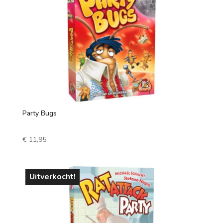
1 speler
2 spelers
7 +
3 spelers
4 spelers
5 spelers
Party Bugs
6 spelers
€
11,95
Uitverkocht!