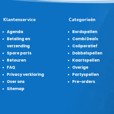
Klantenservice
Categorieën
Agenda
Bordspellen
Betaling en
Combi Deals
verzending
Coöperatief
Spare parts
Dobbelspellen
Retouren
Kaartspellen
FAQ
Overige
Privacy verklaring
Partyspellen
Over ons
Pre-orders
Sitemap