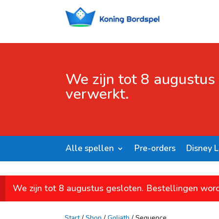
We zijn tot 8 augustus
verwerkt.
Alle spellen
Pre-orders
Disney 
We zijn tot 8 augustus gesloten. Bestellingen wor
Start
/
Shop
/
Goliath
/ Sequence