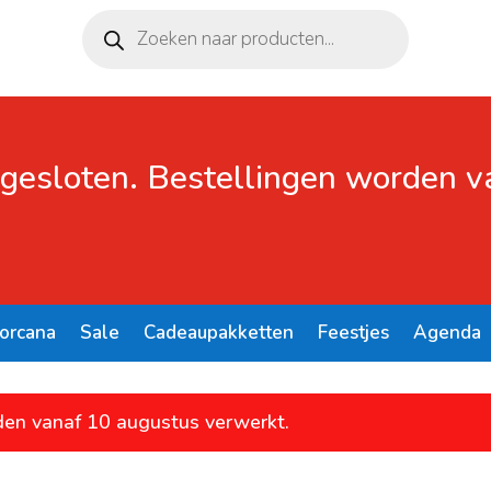
Producten
zoeken
 gesloten. Bestellingen worden 
Lorcana
Sale
Cadeaupakketten
Feestjes
Agenda
den vanaf 10 augustus verwerkt.