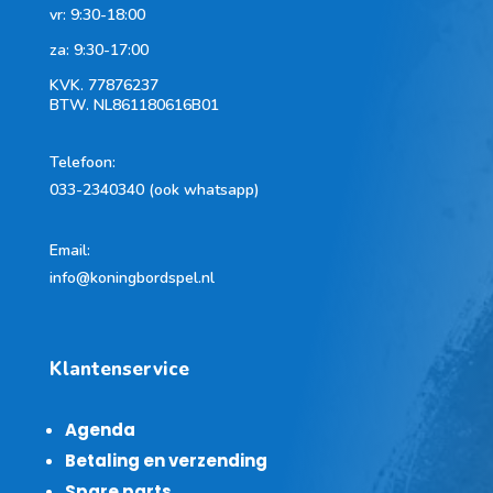
vr: 9:30-18:00
za: 9:30-17:00
KVK.
77876237
BTW.
NL861180616B01
Telefoon
:
033-2340340 (ook whatsapp)
Email:
info@koningbordspel.nl
Klantenservice
Agenda
Betaling en verzending
Spare parts