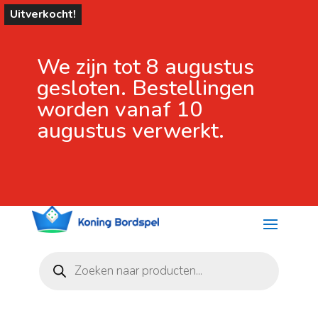
Uitverkocht!
We zijn tot 8 augustus
gesloten. Bestellingen
worden vanaf 10
augustus verwerkt.
Producten
zoeken