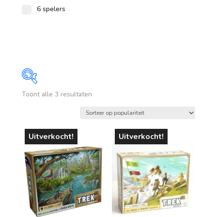
6 spelers
Gesorteerd
Toont alle 3 resultaten
Prijs
op
populariteit
€ 16
€ 25
Uitverkocht!
Uitverkocht!
16
18
21
23
25
Op voorraad
leeftijd
vanaf 1 jaar
vanaf 4 jaar