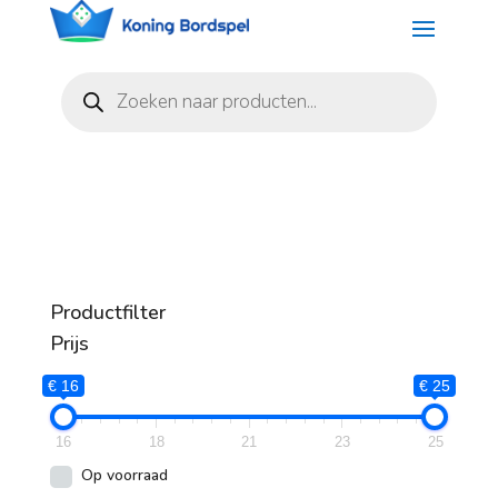
Producten
zoeken
Productfilter
Prijs
€ 16
€ 25
16
18
21
23
25
Op voorraad