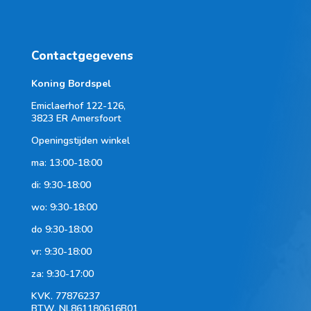
Contactgegevens
Koning Bordspel
Emiclaerhof 122-126,
3823 ER Amersfoort
Openingstijden winkel
ma: 13:00-18:00
di: 9:30-18:00
wo: 9:30-18:00
do 9:30-18:00
vr: 9:30-18:00
za: 9:30-17:00
KVK.
77876237
BTW.
NL861180616B01