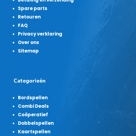
Spare parts
Retouren
FAQ
Privacy verklaring
Over ons
Sitemap
Categorieën
Bordspellen
Combi Deals
Coöperatief
Dobbelspellen
Kaartspellen