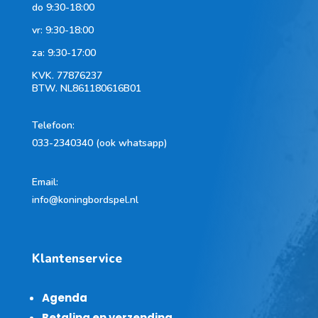
do 9:30-18:00
vr: 9:30-18:00
za: 9:30-17:00
KVK.
77876237
BTW.
NL861180616B01
Telefoon
:
033-2340340 (ook whatsapp)
Email:
info@koningbordspel.nl
Klantenservice
Agenda
Betaling en verzending