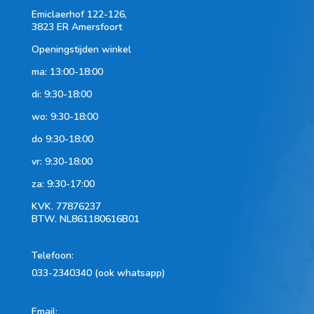
Emiclaerhof 122-126,
3823 ER Amersfoort
Openingstijden winkel
ma: 13:00-18:00
di: 9:30-18:00
wo: 9:30-18:00
do 9:30-18:00
vr: 9:30-18:00
za: 9:30-17:00
KVK.
77876237
BTW.
NL861180616B01
Telefoon
:
033-2340340 (ook whatsapp)
Email: