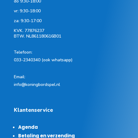
do 9:30-18:00
vr: 9:30-18:00
za: 9:30-17:00
KVK.
77876237
BTW.
NL861180616B01
Telefoon
:
033-2340340 (ook whatsapp)
Email:
info@koningbordspel.nl
Klantenservice
Agenda
Betaling en verzending