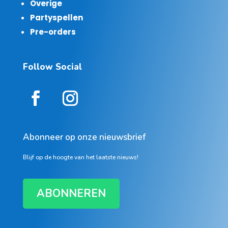
Overige
Partyspellen
Pre-orders
Follow Social
Abonneer op onze nieuwsbrief
Blijf op de hoogte van het laatste nieuws!
ABONNEREN