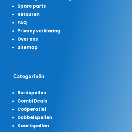
Spare parts
Retouren
FAQ
Privacy verklaring
Over ons
Sitemap
Categorieën
Bordspellen
Combi Deals
Coöperatief
Dobbelspellen
Kaartspellen